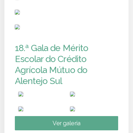
PUB
PUB
18.ª Gala de Mérito
Escolar do Crédito
Agrícola Mútuo do
Alentejo Sul
Ver galeria