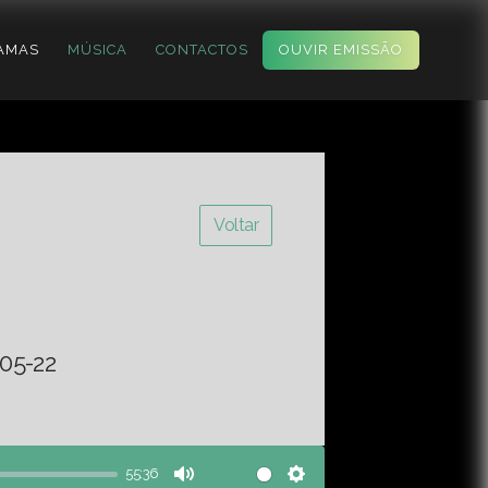
AMAS
MÚSICA
CONTACTOS
OUVIR EMISSÃO
Voltar
05-22
55:36