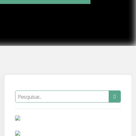
Mute
Settings
PUB
PUB