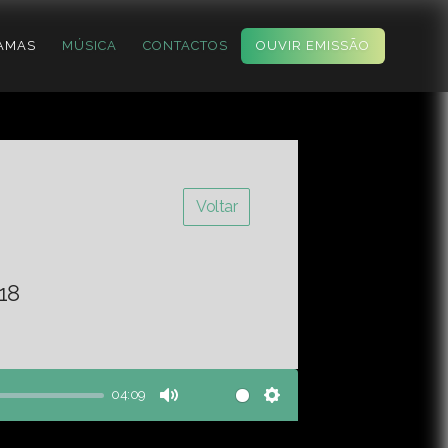
AMAS
MÚSICA
CONTACTOS
OUVIR EMISSÃO
Voltar
18
04:09
Mute
Settings