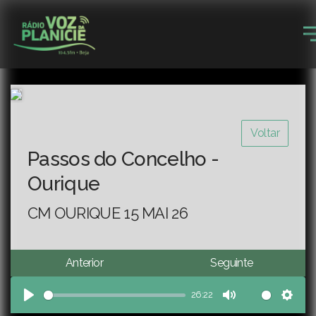
Voltar
Passos do Concelho -
Ourique
CM OURIQUE 15 MAI 26
Anterior
Seguinte
26:22
Play
Mute
Sett