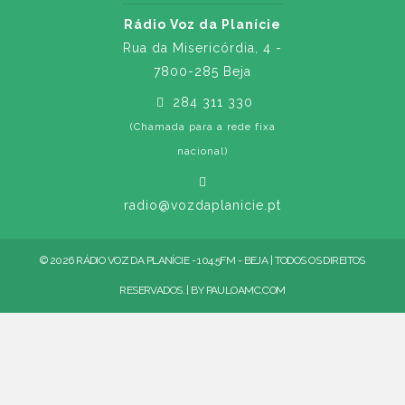
Rádio Voz da Planície
Rua da Misericórdia, 4 -
7800-285 Beja
284 311 330
(Chamada para a rede fixa
nacional)
radio@vozdaplanicie.pt
© 2026 RÁDIO VOZ DA PLANÍCIE - 104.5FM - BEJA | TODOS OS DIREITOS
RESERVADOS. | BY
PAULOAMC.COM