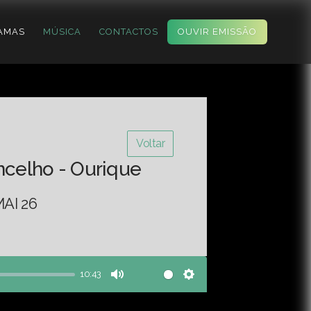
AMAS
MÚSICA
CONTACTOS
OUVIR EMISSÃO
Voltar
ncelho - Ourique
AI 26
10:43
Mute
Settings