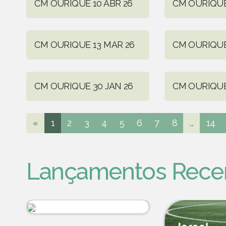
CM OURIQUE 10 ABR 26
CM OURIQUE
CM OURIQUE 13 MAR 26
CM OURIQUE
CM OURIQUE 30 JAN 26
CM OURIQUE
«
1
2
3
4
5
6
7
8
...
14
Lançamentos Rece