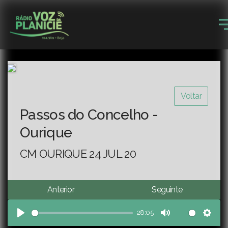
Voltar
Passos do Concelho -
Ourique
CM OURIQUE 24 JUL 20
Anterior
Seguinte
28:05
Play
Mute
Sett