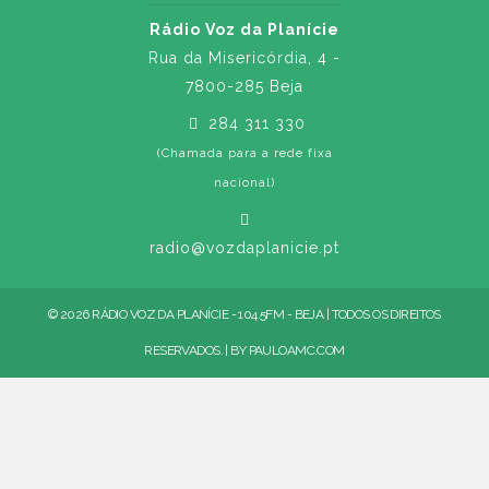
Rádio Voz da Planície
Rua da Misericórdia, 4 -
7800-285 Beja
284 311 330
(Chamada para a rede fixa
nacional)
radio@vozdaplanicie.pt
© 2026 RÁDIO VOZ DA PLANÍCIE - 104.5FM - BEJA | TODOS OS DIREITOS
RESERVADOS. | BY
PAULOAMC.COM