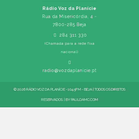
Rádio Voz da Planície
Rua da Misericórdia, 4 -
7800-285 Beja
284 311 330
(Chamada para a rede fixa
nacional)
radio@vozdaplanicie.pt
© 2026 RÁDIO VOZ DA PLANÍCIE - 104.5FM - BEJA | TODOS OS DIREITOS
RESERVADOS. | BY
PAULOAMC.COM