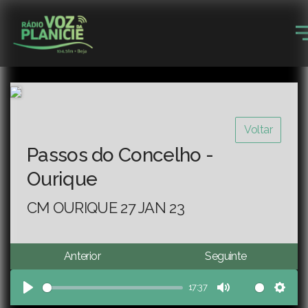
Voltar
Passos do Concelho -
Ourique
CM OURIQUE 27 JAN 23
Anterior
Seguinte
17:37
Play
Mute
Sett