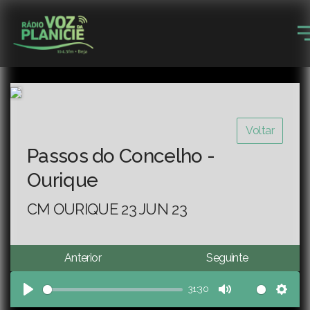
Voltar
Passos do Concelho -
Ourique
CM OURIQUE 23 JUN 23
Anterior
Seguinte
31:30
Play
Mute
Sett