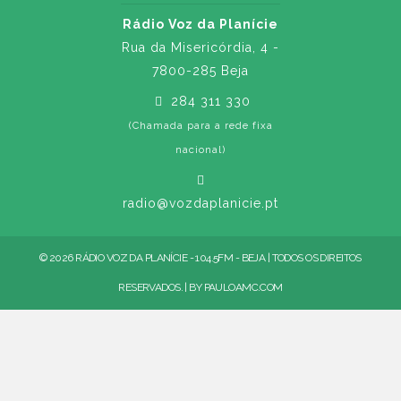
Rádio Voz da Planície
Rua da Misericórdia, 4 -
7800-285 Beja
284 311 330
(Chamada para a rede fixa
nacional)
radio@vozdaplanicie.pt
© 2026 RÁDIO VOZ DA PLANÍCIE - 104.5FM - BEJA | TODOS OS DIREITOS
RESERVADOS. | BY
PAULOAMC.COM