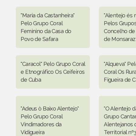
"Maria da Castanheira"
"Alentejo és 
Pelo Grupo Coral
Pelos Grupos
Feminino da Casa do
Concelho de
Povo de Safara
de Monsaraz
"Caracol" Pelo Grupo Coral
"Alqueva" Pe
e Etnográfico Os Ceifeiros
Coral Os Rura
de Cuba
Figueira de C
"Adeus ò Baixo Alentejo"
"O Alentejo d
Pelo Grupo Coral
Grupo Canta
Vindimadores da
Alentejanos 
Vidigueira
Territorial n