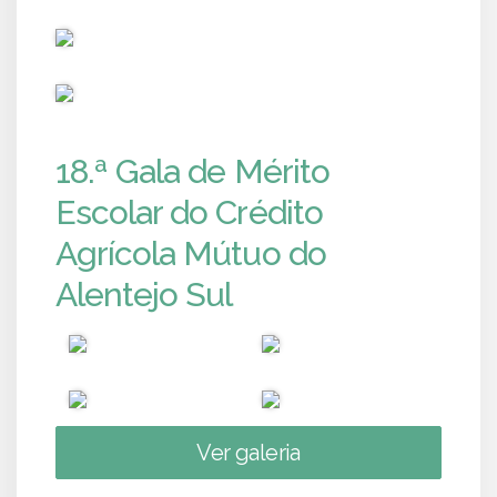
PUB
PUB
18.ª Gala de Mérito
Escolar do Crédito
Agrícola Mútuo do
Alentejo Sul
Ver galeria