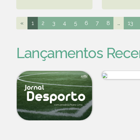
«
1
2
3
4
5
6
7
8
...
13
Lançamentos Rece