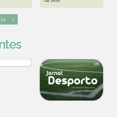
da Sete"
14
»
ntes