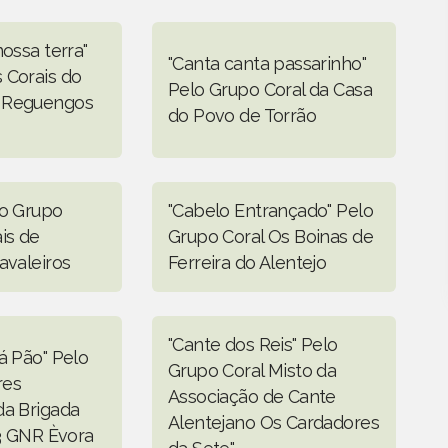
nossa terra"
"Canta canta passarinho"
 Corais do
Pelo Grupo Coral da Casa
 Reguengos
do Povo de Torrão
lo Grupo
"Cabelo Entrançado" Pelo
is de
Grupo Coral Os Boinas de
avaleiros
Ferreira do Alentejo
"Cante dos Reis" Pelo
á Pão" Pelo
Grupo Coral Misto da
res
Associação de Cante
da Brigada
Alentejano Os Cardadores
º3 GNR Èvora