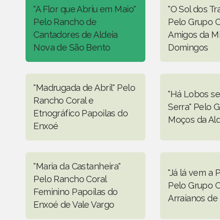
"A Flor que Abriu em Maio"
"O Sol dos T
Pelo Rancho de
Pelo Grupo C
Cantadores de Aldeia
Amigos da M
Nova de São Bento
Domingos
"Madrugada de Abril" Pelo
"Há Lobos se
Rancho Coral e
Serra" Pelo 
Etnográfico Papoilas do
Moços da Al
Enxoé
"Maria da Castanheira"
"Já lá vem a 
Pelo Rancho Coral
Pelo Grupo C
Feminino Papoilas do
Arraianos de
Enxoé de Vale Vargo