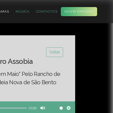
AMAS
MÚSICA
CONTACTOS
OUVIR EMISSÃO
Voltar
ro Assobia
 em Maio" Pelo Rancho de
deia Nova de São Bento
03:50