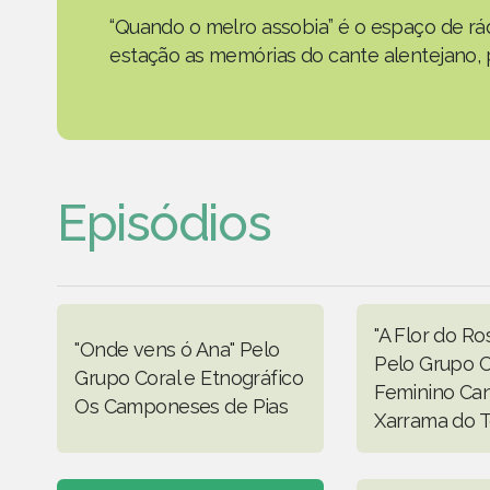
“Quando o melro assobia” é o espaço de rád
estação as memórias do cante alentejano, p
Episódios
"A Flor do R
"Onde vens ó Ana" Pelo
Pelo Grupo C
Grupo Coral e Etnográfico
Feminino Can
Os Camponeses de Pias
Xarrama do T