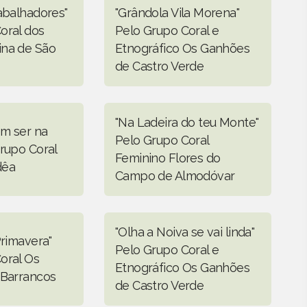
rabalhadores"
"Grândola Vila Morena"
oral dos
Pelo Grupo Coral e
ina de São
Etnográfico Os Ganhões
de Castro Verde
"Na Ladeira do teu Monte"
m ser na
Pelo Grupo Coral
Grupo Coral
Feminino Flores do
dêa
Campo de Almodóvar
"Olha a Noiva se vai linda"
Primavera"
Pelo Grupo Coral e
oral Os
Etnográfico Os Ganhões
 Barrancos
de Castro Verde