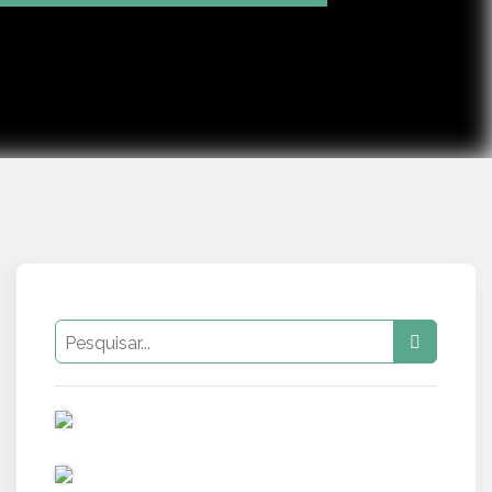
Mute
Settings
PUB
PUB