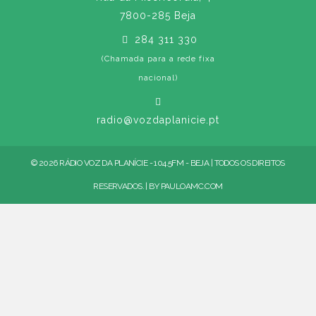
7800-285 Beja
284 311 330
(Chamada para a rede fixa
nacional)
radio@vozdaplanicie.pt
© 2026 RÁDIO VOZ DA PLANÍCIE - 104.5FM - BEJA | TODOS OS DIREITOS
RESERVADOS. | BY
PAULOAMC.COM