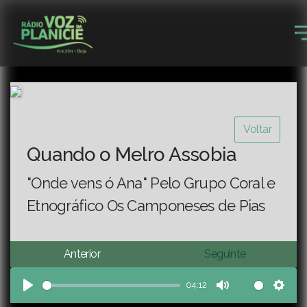
Voltar
Quando o Melro Assobia
"Onde vens ó Ana" Pelo Grupo Coral e
Etnográfico Os Camponeses de Pias
Anterior
Seguinte
04:12
Play
Mute
Sett