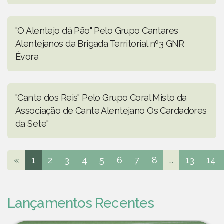
"O Alentejo dá Pão" Pelo Grupo Cantares
Alentejanos da Brigada Territorial nº3 GNR
Èvora
"Cante dos Reis" Pelo Grupo Coral Misto da
Associação de Cante Alentejano Os Cardadores
da Sete"
«
1
2
3
4
5
6
7
8
...
13
14
Lançamentos Recentes