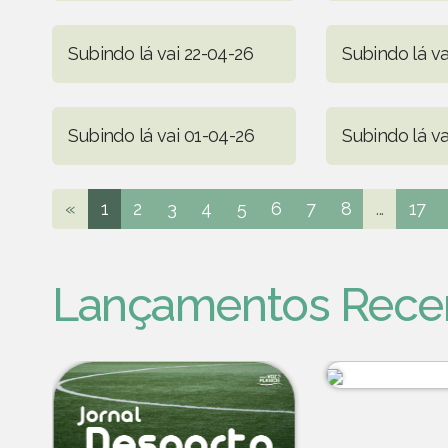
Subindo lá vai 22-04-26
Subindo lá va
Subindo lá vai 01-04-26
Subindo lá va
«
1
2
3
4
5
6
7
8
...
17
Lançamentos Rece