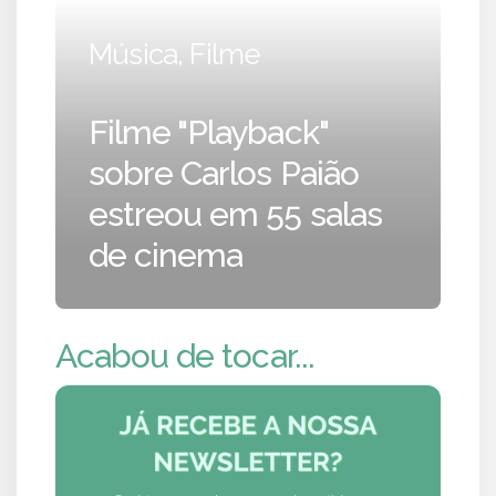
Música, Filme
Filme "Playback"
sobre Carlos Paião
estreou em 55 salas
de cinema
Acabou de tocar...