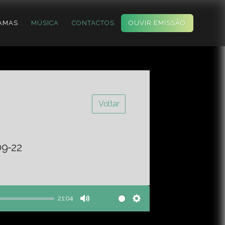
AMAS
MÚSICA
CONTACTOS
OUVIR EMISSÃO
Voltar
09-22
21:04
Mute
Settings