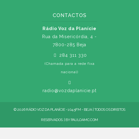
CONTACTOS
Rádio Voz da Planície
Rua da Misericórdia, 4 -
7800-285 Beja
284 311 330
(Chamada para a rede fixa
nacional)
radio@vozdaplanicie.pt
© 2026 RÁDIO VOZ DA PLANÍCIE - 104.5FM - BEJA | TODOS OS DIREITOS
RESERVADOS. | BY
PAULOAMC.COM