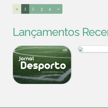
«
1
2
3
4
»
Lançamentos Rece