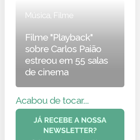
Música, Filme
Filme "Playback"
sobre Carlos Paião
estreou em 55 salas
de cinema
Acabou de tocar...