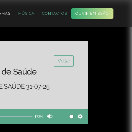
AMAS
MÚSICA
CONTACTOS
OUVIR EMISSÃO
Voltar
 de Saúde
 SAÚDE 31-07-25
17:54
Mute
Settings