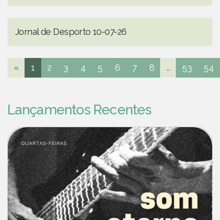
Jornal de Desporto 10-07-26
«
1
2
3
4
5
6
7
8
...
53
54
Lançamentos Recentes