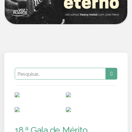
PUB
PUB
PUB
PUB
18.ª Gala de Mérito