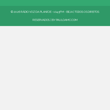
© 2026 RÁDIO VOZ DA PLANÍCIE - 104.5FM - BEJA | TODOS OS DIREITOS
RESERVADOS. | BY
PAULOAMC.COM