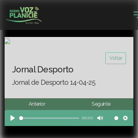
Voltar
Jornal Desporto
Jornal de Desporto 14-04-25
Anterior
Seguinte
00:00
Play
Mute
Sett