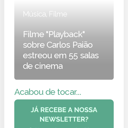
Música, Filme
Filme "Playback"
sobre Carlos Paião
estreou em 55 salas
de cinema
Acabou de tocar...