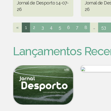
Jornal de Desporto 14-07-
Jornal de De
26
26
«
1
2
3
4
5
6
7
8
...
53
Lançamentos Rece