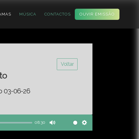
AMAS
MÚSICA
CONTACTOS
OUVIR EMISSÃO
Voltar
to
o 03-06-26
08:30
Mute
Settings