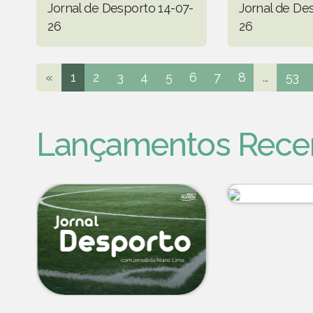
Jornal de Desporto 14-07-
Jornal de De
26
26
«
1
2
3
4
5
6
7
8
...
53
Lançamentos Rece