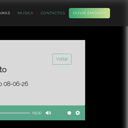
AMAS
MÚSICA
CONTACTOS
OUVIR EMISSÃO
Voltar
to
o 08-06-26
09:50
Mute
Settings