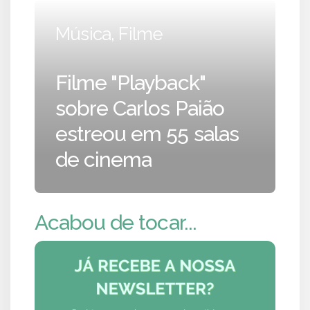
Música, Filme
Filme "Playback"
sobre Carlos Paião
estreou em 55 salas
de cinema
Acabou de tocar...