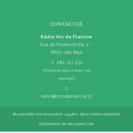
CONTACTOS
Rádio Voz da Planície
Rua da Misericórdia, 4 -
7800-285 Beja
284 311 330
(Chamada para a rede fixa
nacional)
radio@vozdaplanicie.pt
© 2026 RÁDIO VOZ DA PLANÍCIE - 104.5FM - BEJA | TODOS OS DIREITOS
RESERVADOS. | BY
PAULOAMC.COM