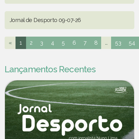
Jornal de Desporto 09-07-26
«
1
2
3
4
5
6
7
8
...
53
54
Lançamentos Recentes