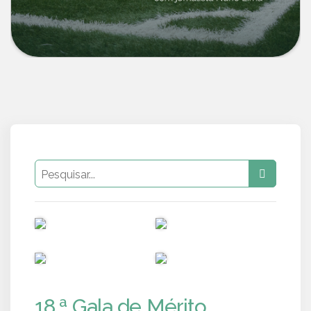
PUB
PUB
PUB
PUB
18.ª Gala de Mérito