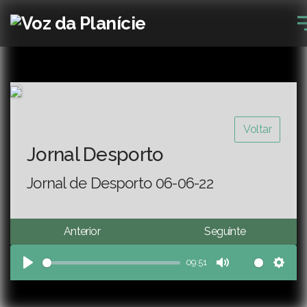
Voltar
Jornal Desporto
Jornal de Desporto 06-06-22
Anterior
Seguinte
09:51
Play
Mute
Sett