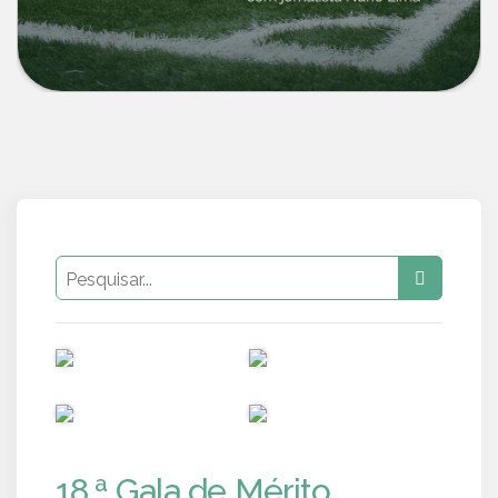
PUB
PUB
PUB
PUB
18.ª Gala de Mérito