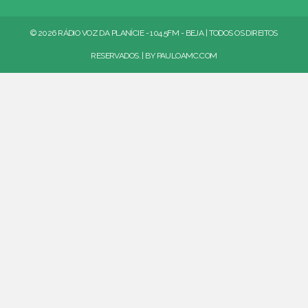
© 2026 RÁDIO VOZ DA PLANÍCIE - 104.5FM - BEJA | TODOS OS DIREITOS
RESERVADOS. | BY
PAULOAMC.COM