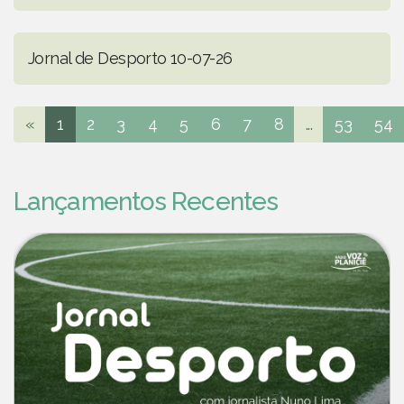
Jornal de Desporto 10-07-26
«
1
2
3
4
5
6
7
8
...
53
54
Lançamentos Recentes