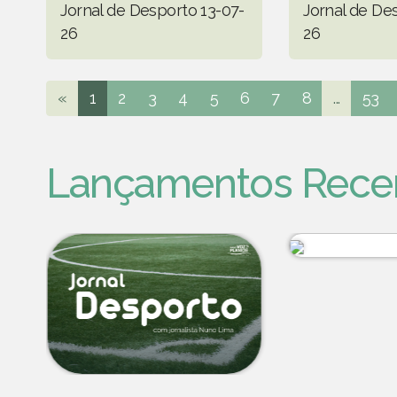
Jornal de Desporto 13-07-
Jornal de De
26
26
«
1
2
3
4
5
6
7
8
...
53
Lançamentos Rece