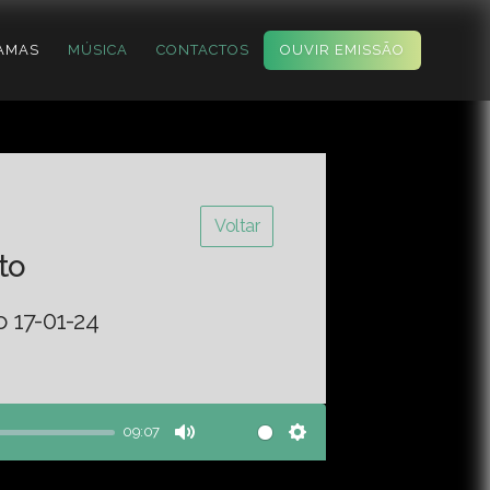
AMAS
MÚSICA
CONTACTOS
OUVIR EMISSÃO
Voltar
to
o 17-01-24
09:07
Mute
Settings