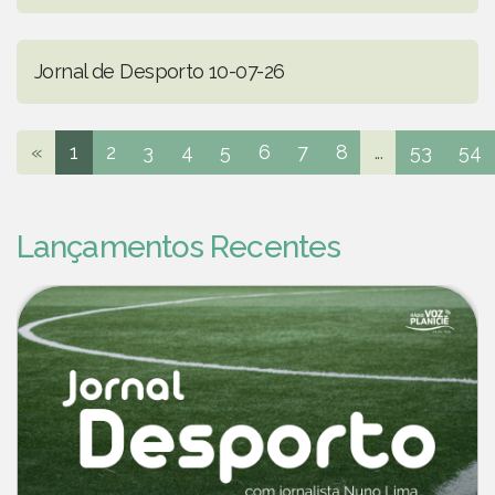
Jornal de Desporto 10-07-26
«
1
2
3
4
5
6
7
8
...
53
54
Lançamentos Recentes