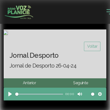
Voltar
Jornal Desporto
Jornal de Desporto 26-04-24
Anterior
Seguinte
00:00
Play
Mute
Sett