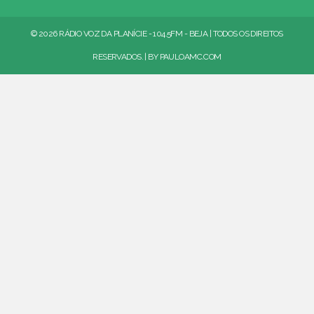
© 2026 RÁDIO VOZ DA PLANÍCIE - 104.5FM - BEJA | TODOS OS DIREITOS
RESERVADOS. | BY
PAULOAMC.COM