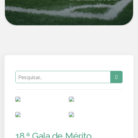
PUB
PUB
PUB
PUB
18.ª Gala de Mérito