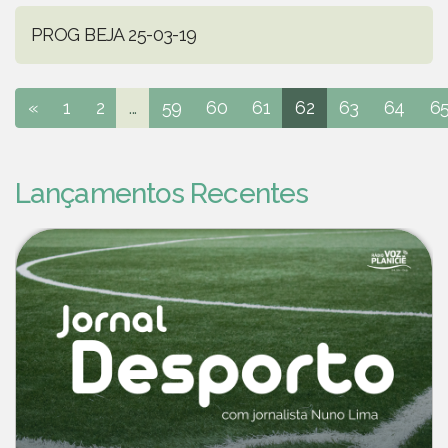
PROG BEJA 25-03-19
«
1
2
...
59
60
61
62
63
64
6
Lançamentos Recentes