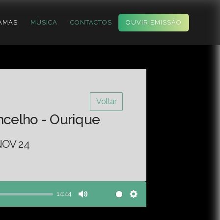
AMAS
MÚSICA
CONTACTOS
OUVIR EMISSÃO
Voltar
ncelho - Ourique
NOV 24
14:44
Mute
Settings