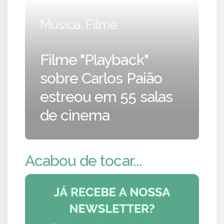
Música, Filme
Filme "Playback"
sobre Carlos Paião
estreou em 55 salas
de cinema
Acabou de tocar...