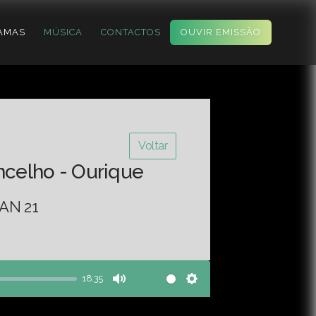
AMAS
MÚSICA
CONTACTOS
OUVIR EMISSÃO
Voltar
ncelho - Ourique
AN 21
18:35
Mute
Settings