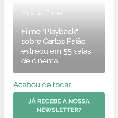
Música, Filme
Filme "Playback"
sobre Carlos Paião
estreou em 55 salas
de cinema
Acabou de tocar...