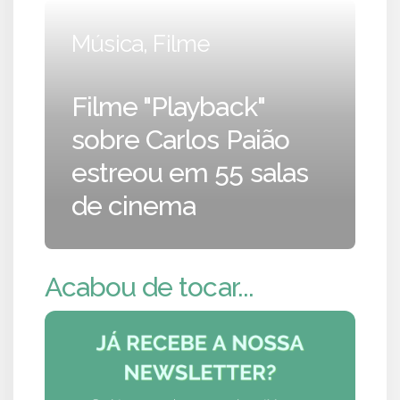
Música, Filme
Filme "Playback"
sobre Carlos Paião
estreou em 55 salas
de cinema
Acabou de tocar...