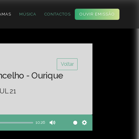
AMAS
MÚSICA
CONTACTOS
OUVIR EMISSÃO
Voltar
ncelho - Ourique
UL 21
10:26
Mute
Settings