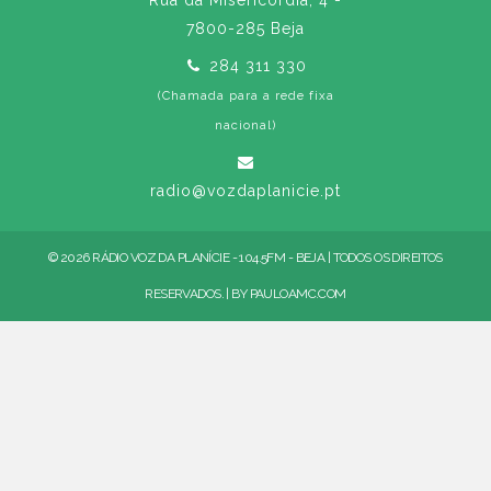
7800-285 Beja
284 311 330
(Chamada para a rede fixa
nacional)
radio@vozdaplanicie.pt
© 2026 RÁDIO VOZ DA PLANÍCIE - 104.5FM - BEJA | TODOS OS DIREITOS
RESERVADOS. | BY
PAULOAMC.COM