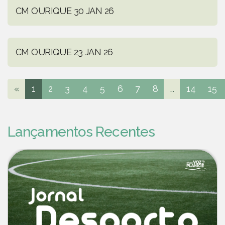
CM OURIQUE 30 JAN 26
CM OURIQUE 23 JAN 26
«
1
2
3
4
5
6
7
8
...
14
15
Lançamentos Recentes