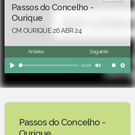
Passos do Concelho -
Ourique
CM OURIQUE 26 ABR 24
Anterior
Seguinte
14:06
Play
Mute
Sett
Passos do Concelho -
Ourique