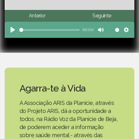
Anterior
Seguinte
00:00
Play
Mute
Sett
Agarra-te à Vida
A Associação ARIS da Planície, através
do Projeto ARIS, dá a oportunidade a
todos, na Rádio Voz da Planície de Beja,
de poderem aceder a informação
sobre saúde mental - através das