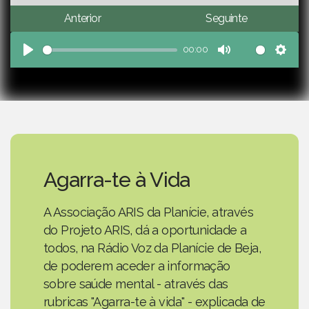
Anterior
Seguinte
00:00
Play
Mute
Sett
Agarra-te à Vida
A Associação ARIS da Planície, através
do Projeto ARIS, dá a oportunidade a
todos, na Rádio Voz da Planície de Beja,
de poderem aceder a informação
sobre saúde mental - através das
rubricas "Agarra-te à vida" - explicada de