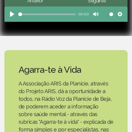
Anterior
Seguinte
00:00
Play
Mute
Sett
Agarra-te à Vida
A Associação ARIS da Planície, através
do Projeto ARIS, dá a oportunidade a
todos, na Rádio Voz da Planície de Beja,
de poderem aceder a informação
sobre saúde mental - através das
rubricas "Agarra-te à vida" - explicada de
forma simples e por especialistas, nas