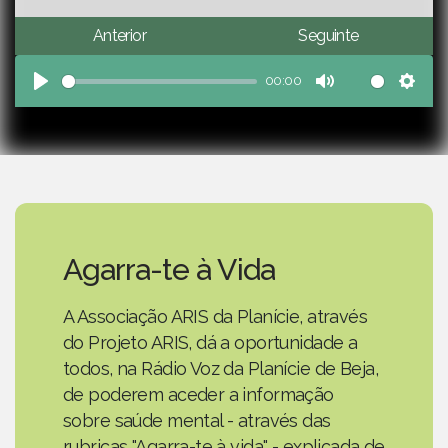
Anterior
Seguinte
00:00
Play
Mute
Sett
Agarra-te à Vida
A Associação ARIS da Planície, através
do Projeto ARIS, dá a oportunidade a
todos, na Rádio Voz da Planície de Beja,
de poderem aceder a informação
sobre saúde mental - através das
rubricas "Agarra-te à vida" - explicada de