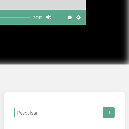
04:42
Mute
Settings