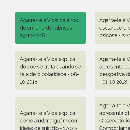
Agarra-te à Vida: balanço
Agarra-te à V
de um ano de rubricas -
esclarece o 
29-10-2018
psicose - 22-
Agarra-te à Vida explica
Agarra-te à V
do que se trata quando se
apresenta ou
fala de bipolaridade - 08-
perspetiva d
10-2018
- 01-10-2018
Agarra-te à V
Agarra-te à Vida explica
apresenta ob
como ajudar alguém com
Observatório
ideias de suicídio - 17-09-
Comportame