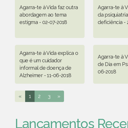
Agarra-te à Vida faz outra
Agarra-te à V
abordagem ao tema
da psiquiatri
estigma - 02-07-2018
deficiência -
Agarra-te à Vida explica o
Agarra-te à V
que é um cuidador
de Dia em Psi
informal de doença de
06-2018
Alzheimer - 11-06-2018
«
1
2
3
»
Lançamentos Rece