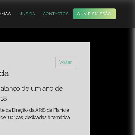
AMAS
MÚSICA
CONTACTOS
OUVIR EMISSÃO
Voltar
ida
 balanço de um ano de
018
te da Direção da ARIS da Planície,
de rubricas, dedicadas à temática