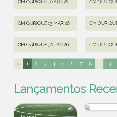
CM OURIQUE 10 ABR 26
CM OURIQUE
CM OURIQUE 13 MAR 26
CM OURIQUE
CM OURIQUE 30 JAN 26
CM OURIQUE
«
1
2
3
4
5
6
7
8
...
14
Lançamentos Rece