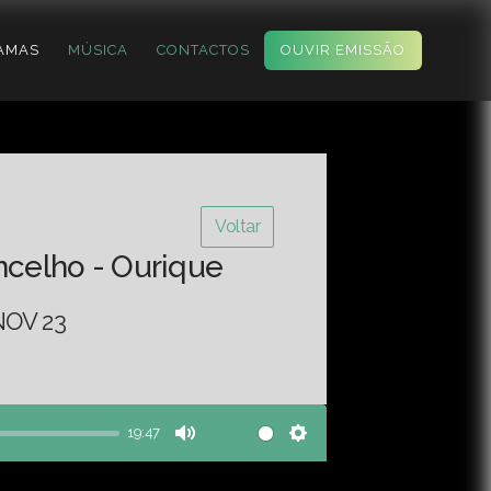
AMAS
MÚSICA
CONTACTOS
OUVIR EMISSÃO
Voltar
ncelho - Ourique
NOV 23
19:47
Mute
Settings