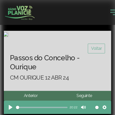
Voltar
Passos do Concelho -
Ourique
CM OURIQUE 12 ABR 24
Anterior
Seguinte
20:22
Play
Mute
Sett