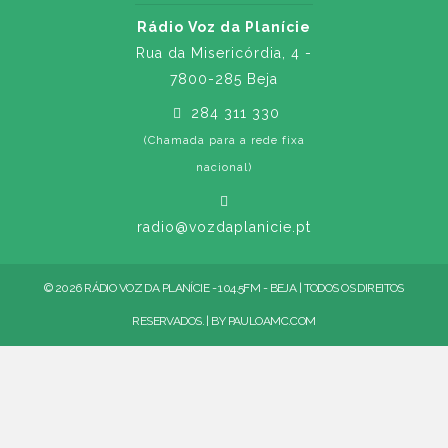
Rádio Voz da Planície
Rua da Misericórdia, 4 -
7800-285 Beja
284 311 330
(Chamada para a rede fixa
nacional)
radio@vozdaplanicie.pt
© 2026 RÁDIO VOZ DA PLANÍCIE - 104.5FM - BEJA | TODOS OS DIREITOS
RESERVADOS. | BY
PAULOAMC.COM