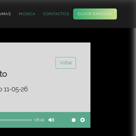
AMAS
MÚSICA
CONTACTOS
OUVIR EMISSÃO
Voltar
to
o 11-05-26
08:24
Mute
Settings