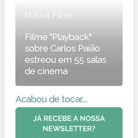
Música, Filme
Filme "Playback"
sobre Carlos Paião
estreou em 55 salas
de cinema
Acabou de tocar...