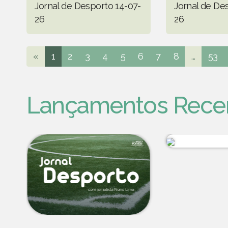
Jornal de Desporto 14-07-
Jornal de De
26
26
«
1
2
3
4
5
6
7
8
...
53
Lançamentos Rece